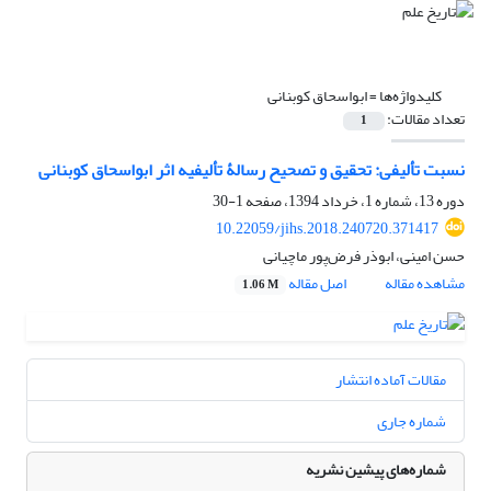
کلیدواژه‌ها =
ابواسحاق کوبنانی
تعداد مقالات:
1
نسبت تألیفی: تحقیق و تصحیح رسالۀ تألیفیه اثر ابواسحاق کوبنانی
دوره 13، شماره 1، خرداد 1394، صفحه
1-30
10.22059/jihs.2018.240720.371417
حسن امینی، ابوذر فرض‌پور ماچیانی
مشاهده مقاله
اصل مقاله
1.06 M
مقالات آماده انتشار
شماره جاری
شماره‌های پیشین نشریه