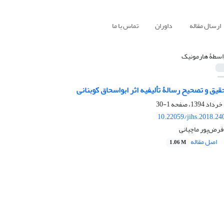
ارسال مقاله
داوران
تماس با ما
اسطۀ هارمونیک
قیق و تصحیح رسالۀ تألیفیه اثر ابواسحاق کوبنانی
1-30
10.22059/jihs.2018.2
فرض‌پور ماچیانی
اصل مقاله
1.06 M