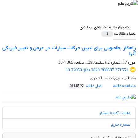
کلیدواژه‌ها =
مدل‌های سیاره‌ای
تعداد مقالات:
1
راهکار بطلمیوس برای تبیین حرکات سیارات در عرض و تعبیر فیزیکی
آنها
دوره 17، شماره 2، اسفند 1398، صفحه
365-387
10.22059/jihs.2020.300697.371551
مصطفی یاوری، حنیف قلندری
مشاهده مقاله
اصل مقاله
994.85 K
مقالات آماده انتشار
شماره جاری
شماره‌های پیشین نشریه