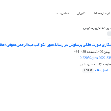
ارسال مقاله
داوران
تماس با ما
ورت فلکی پرسئوس
ری صورت فلکی برساوش در رسالۀ صور الکواکب عبدالرحمن صوفی (مطالعۀ موردی نسخۀ ۱۴۴ کتابخ
439-464
10.22059/jihs.2022.3
عقوب آژند، حسن بلخاری
اصل مقاله
1.51 M