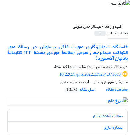
کلیدواژه‌ها =
عبدالرحمن صوفی
تعداد مقالات:
1
خاستگاه شمایل‌‌نگاری صورت فلکی برساوش در رسالۀ صور
الکواکب عبدالرحمن صوفی (مطالعۀ موردی نسخۀ ۱۴۴ کتابخانۀ
بادلیان آکسفورد)
دوره 19، شماره 2، بهمن 1400، صفحه
439-464
10.22059/jihs.2022.339254.371669
مهنوش غفوریان، یعقوب آژند، حسن بلخاری
مشاهده مقاله
اصل مقاله
1.51 M
مقالات آماده انتشار
شماره جاری