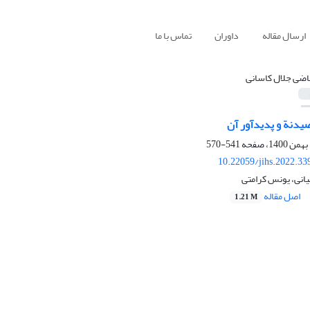
ارسال مقاله
داوران
تماس با ما
اضی جلال کاسانی
یدنة و پدیدآور آن
541-570
10.22059/jihs.2022.3
انی، یونس کرامتی
اصل مقاله
1.21 M