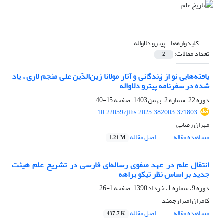
کلیدواژه‌ها =
پیترو دلاواله
تعداد مقالات:
2
یافته‌هایی نو از زندگانی و آثار مولانا زین‌الدّین علی منجم لاری ، یاد
شده در سفرنامهٔ پیترو دلاواله
دوره 22، شماره 2، بهمن 1403، صفحه
15-40
10.22059/jihs.2025.382003.371803
مهران رضایی
مشاهده مقاله
اصل مقاله
1.21 M
انتقال علم در عهد صفوی رساله‌ای فارسی در تشریح علم هیئت
جدید بر اساس نظر تیکو براهه
دوره 9، شماره 1، خرداد 1390، صفحه
1-26
کامران امیرارجمند
مشاهده مقاله
اصل مقاله
437.7 K