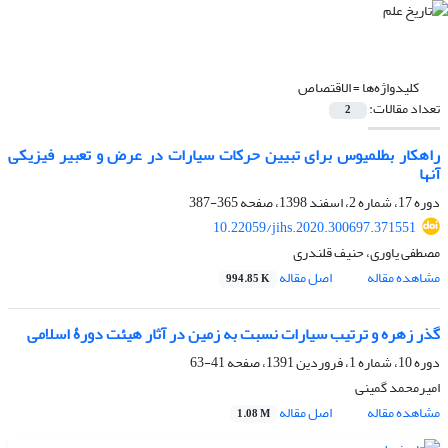
کلیدواژه‌ها =
الاقتصاص
تعداد مقالات:
2
راهکار بطلمیوس برای تبیین حرکات سیارات در عرض و تعبیر فیزیکی
آنها
دوره 17، شماره 2، اسفند 1398، صفحه
365-387
10.22059/jihs.2020.300697.371551
مصطفی یاوری، حنیف قلندری
مشاهده مقاله
اصل مقاله
994.85 K
گذر زهره و ترتیب سیارات نسبت به زمین در آثار هیئت دورۀ اسلامی
دوره 10، شماره 1، فروردین 1391، صفحه
41-63
امیرمحمد گمینی
مشاهده مقاله
اصل مقاله
1.08 M