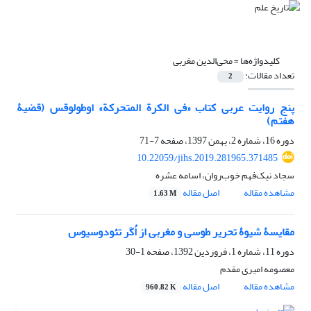
کلیدواژه‌ها =
محی‌الدین مغربی
تعداد مقالات:
2
پنج روایت عربی کتاب «فی الکرة المتحرکة» اوطولوقس (قضیۀ
هفتم)
دوره 16، شماره 2، بهمن 1397، صفحه
7-71
10.22059/jihs.2019.281965.371485
سجاد نیک‌فهم خوب‌روان، اسامه عشره
مشاهده مقاله
اصل مقاله
1.63 M
مقایسۀ شیوۀ تحریر طوسی و مغربی از اُکَر تئودوسیوس
دوره 11، شماره 1، فروردین 1392، صفحه
1-30
معصومه امیری مقدم
مشاهده مقاله
اصل مقاله
960.82 K