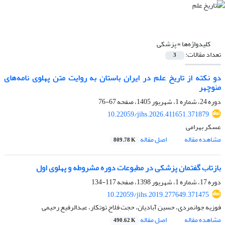
کلیدواژه‌ها =
پزشکی
تعداد مقالات:
3
دو نکته از تاریخ علم در ایران باستان به روایت متن پهلوی نامه‌های
منوچهر
دوره 24، شماره 1، شهریور 1405، صفحه
67-76
10.22059/jihs.2026.411651.371879
عسکر بهرامی
مشاهده مقاله
اصل مقاله
809.78 K
بازتاب گفتمان پزشکی در مطبوعات دوره مشروطه و پهلوی اول
دوره 17، شماره 1، شهریور 1398، صفحه
117-134
10.22059/jihs.2019.277649.371475
فوزیه جوانمردی، حسین آبادیان، حجت فلاح توتکار، عبدالرفیع رحیمی
مشاهده مقاله
اصل مقاله
490.62 K