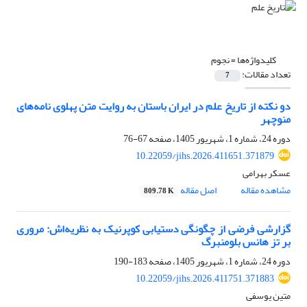
کلیدواژه‌ها =
نجوم
تعداد مقالات:
7
دو نکته از تاریخ علم در ایران باستان به روایت متن پهلوی نامه‌های
منوچهر
دوره 24، شماره 1، شهریور 1405، صفحه
67-76
10.22059/jihs.2026.411651.371879
عسکر بهرامی
مشاهده مقاله
اصل مقاله
809.78 K
گزارشی فرضی از چگونگی دستیابی کوپرنیک به نظریه‌اش: مروری
بر تز هانس بلومنبرگ
دوره 24، شماره 1، شهریور 1405، صفحه
183-190
10.22059/jihs.2026.411751.371883
متین یوسفی