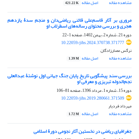
مشاهده مقاله
اصل مقاله
421.22 K
مروری بر آثار قاسم‌علی قائنی ریاضی‌دان و منجم سدۀ یازدهم
هجری و بررسی محتوای رساله‌های اسطرلاب او
دوره 21، شماره 2، بهمن 1402، صفحه
1-22
10.22059/jihs.2024.370738.371777
نرگس عصارزادگان
مشاهده مقاله
اصل مقاله
1.39 M
بررسی سند پیشگویی تاریخ پایان جنگ جهانی اول نوشتۀ عبدالعلی
نجم‌الدوله تبریزی و معرفی او
دوره 15، شماره 1، مرداد 1396، صفحه
81-106
10.22059/jihs.2019.280661.371509
مهرداد فردیار
مشاهده مقاله
اصل مقاله
1.72 M
جغرافیای ریاضی در نخستین آثار نجومی دورۀ اسلامی