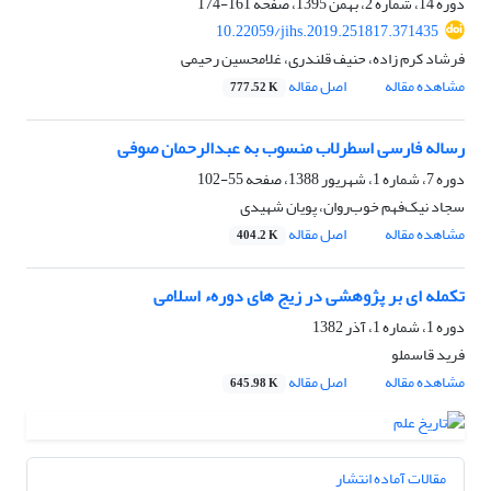
دوره 14، شماره 2، بهمن 1395، صفحه
161-174
10.22059/jihs.2019.251817.371435
فرشاد کرم زاده، حنیف قلندری، غلامحسین رحیمی
مشاهده مقاله
اصل مقاله
777.52 K
رساله فارسی اسطرلاب منسوب به عبدالرحمان صوفی
دوره 7، شماره 1، شهریور 1388، صفحه
55-102
سجاد نیک‌فهم خوب‌روان، پویان شهیدی
مشاهده مقاله
اصل مقاله
404.2 K
تکمله ای بر پژوهشی در زیج های دورهء اسلامی
دوره 1، شماره 1، آذر 1382
فرید قاسملو
مشاهده مقاله
اصل مقاله
645.98 K
مقالات آماده انتشار