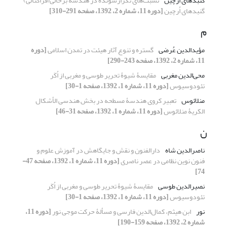
گنبدهای اُرچین
نسبت‌های تکرارشونده در هندسه برخالی(فراکتالی)
گنبدهای اُرچین
[دوره 11، شماره 2، 1392، صفحه 291-310]
م
مؤیدالدین عُرضی
گستره و تنوع آثار هیئت در تمدن اسلامی
[دوره
11، شماره 2، 1392، صفحه 243-290]
محی‌الدین مغربی
مقایسۀ شیوۀ تحریر طوسی و مغربی از اُکَر
تئودوسیوس
[دوره 11، شماره 1، 1392، صفحه 1-30]
منلائوس
تعبیر کروی هندسۀ مسطحه در بخش هندسی الأشکال
الکریۀ منلائوس
[دوره 11، شماره 1، 1392، صفحه 31-46]
ن
ناصرالدین شاه
دارالفنون و نقش و جایگاهش در آموزش علوم و
فنون نوین نظامی در عصر ناصری
[دوره 11، شماره 1، 1392، صفحه 47-
74]
نصیرالدین طوسی
مقایسۀ شیوۀ تحریر طوسی و مغربی از اُکَر
تئودوسیوس
[دوره 11، شماره 1، 1392، صفحه 1-30]
نور
ابن هیثم، کمال‌الدین فارسی و مسألۀ حرکت موجی نور
[دوره 11،
شماره 2، 1392، صفحه 159-190]