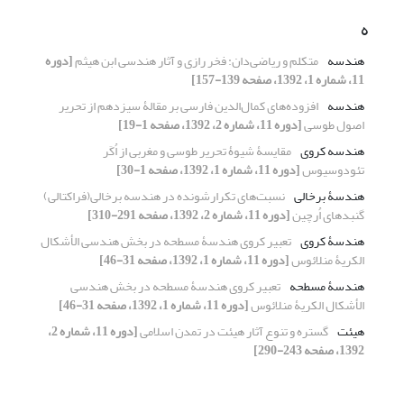
ه
هندسه
متکلم و ریاضی‌دان: فخر رازی و آثار هندسی ابن هیثم
[دوره
11، شماره 1، 1392، صفحه 139-157]
هندسه
افزوده‌های کمال‌الدین فارسی بر مقالۀ سیزدهم از تحریر
اصول طوسی
[دوره 11، شماره 2، 1392، صفحه 1-19]
هندسه کروی
مقایسۀ شیوۀ تحریر طوسی و مغربی از اُکَر
تئودوسیوس
[دوره 11، شماره 1، 1392، صفحه 1-30]
هندسۀ برخالی
نسبت‌های تکرارشونده در هندسه برخالی(فراکتالی)
گنبدهای اُرچین
[دوره 11، شماره 2، 1392، صفحه 291-310]
هندسۀ کروی
تعبیر کروی هندسۀ مسطحه در بخش هندسی الأشکال
الکریۀ منلائوس
[دوره 11، شماره 1، 1392، صفحه 31-46]
هندسۀ مسطحه
تعبیر کروی هندسۀ مسطحه در بخش هندسی
الأشکال الکریۀ منلائوس
[دوره 11، شماره 1، 1392، صفحه 31-46]
هیئت
گستره و تنوع آثار هیئت در تمدن اسلامی
[دوره 11، شماره 2،
1392، صفحه 243-290]