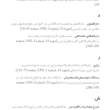
19]
د
دارالفنون
دارالفنون و نقش و جایگاهش در آموزش علوم و فنون نوین
نظامی در عصر ناصری
[دوره 11، شماره 1، 1392، صفحه 47-74]
دنباله‌های نامتناهی
نسبت‌های تکرارشونده در هندسه
برخالی(فراکتالی) گنبدهای اُرچین
[دوره 11، شماره 2، 1392، صفحه
291-310]
ر
رازی
جایگاه رسالۀ ابدال الأدویۀ رازی در سنت داروشناسی و
داروسازی دورۀ اسلامی
[دوره 11، شماره 1، 1392، صفحه 75-121]
رسالات موسیقی قدیم ایران
جایگاه ساز عود و انواع مختلف آن در
تاریخ موسیقی ایرانِ پس از اسلام
[دوره 11، شماره 2، 1392، صفحه
191-206]
ش
شرح مصادرات اقلیدس
متکلم و ریاضی‌دان: فخر رازی و آثار هندسی