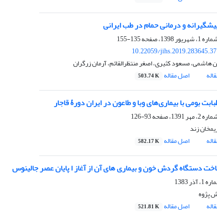
یشگیرانه و درمانی حمام در طب ایرانی
135-155
10.22059/jihs.2019.283645.3
 هاشمی، مسعود کثیری، اصغر منتظرالقائم، آرمان زرگران
اله
اصل مقاله
503.74 K
ابت بومی با بیماری‌های وبا و طاعون در ایران دورۀ قاجار
93-126
مخان زند
اله
اصل مقاله
582.17 K
اخت دستگاه گردش خون و بیماری های آن از آغاز ا پایان عصر جالینوس
 پژوه
اله
اصل مقاله
521.81 K