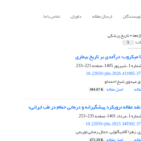
نویسندگان
ارسال مقاله
داوران
تماس با ما
ژه‌ها =
تاریخ پزشکی
ات:
5
تا میکروب؛ درآمدی بر تاریخ بیماری
221-233
10.22059/jihs.2026.411805.3
 مهدوی شیخ احمدلو
اله
اصل مقاله
484.07 K
نقد مقاله «رویکرد پیشگیرانه و درمانی حمام در طب ایرانی»
235-253
10.22059/jihs.2023.349302.3
ی، زهرا آقابیگلوئی، جمال رضایی اوریمی
اله
اصل مقاله
475.29 K