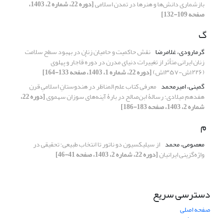
بازشماری دانش‌ها و هنرها در تمدن اسلامی
[دوره 22، شماره 2، 1403،
صفحه 109-132]
گ
گرمارودی، غلامرضا
نقش حاکمیت و حامیان زنان در بهبود سطح سلامت
زنان ایرانی متأثر از تغییرات دنیای مدرن در دورهٔ قاجار و پهلوی
(۱۲۲۶ش-۱۳۵۷ش)
[دوره 22، شماره 1، 1403، صفحه 133-164]
گمینی، امیرمحمد
معرفی کتاب علم المناظر در هندوستانِ اسلامیِ قرن
هفدهم میلادی: رسالۀ ابن‌صالح در بارۀ آینه‌های سوزان سهموی
[دوره 22،
شماره 2، 1403، صفحه 183-186]
م
معصومی، محمد
از سیلیکسیون دو ناتور تا انتخاب طبیعی؛ تحقیقی در
واژه‌گزینی ایرانیان
[دوره 22، شماره 2، 1403، صفحه 41-46]
دسترسی سریع
صفحه اصلی