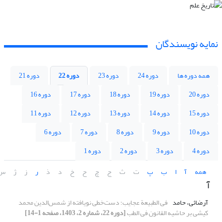
نمایه نویسندگان
همه دوره ها
دوره 24
دوره 23
دوره 22
دوره 21
دوره 20
دوره 19
دوره 18
دوره 17
دوره 16
دوره 15
دوره 14
دوره 13
دوره 12
دوره 11
دوره 10
دوره 9
دوره 8
دوره 7
دوره 6
دوره 4
دوره 3
دوره 2
دوره 1
همه
آ
ا
ب
پ
ت
ث
ج
چ
ح
خ
د
ذ
ر
ز
ژ
س
آ
آرضائی، حامد
فی الطبیعة عجایب؛ دست‌خطی نویافته از شمس‌الدین محمد
کیشی بر حاشیه القانون فی الطب
[دوره 22، شماره 2، 1403، صفحه 1-14]