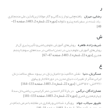
ر
رضایی، مهران
یافته‌هایی نو از زندگانی و آثار مولانا زین‌الدّین علی منجم لاری
، یاد شده در سفرنامهٔ پیترو دلاواله
[دوره 22، شماره 2، 1403، صفحه 15-
40]
ش
شریف زاده، طاهره
روش‌های آموزش علوم ریاضی و تأثیرپذیری آن از
روش‌های آموزش علوم دینی در تمدن اسلامی در سده‌های سوم تا پنجم
هجری
[دوره 22، شماره 1، 1403، صفحه 47-67]
ع
عسگریان، دنیا
نقش حاکمیت و حامیان زنان در بهبود سطح سلامت زنان
ایرانی متأثر از تغییرات دنیای مدرن در دورهٔ قاجار و پهلوی
(۱۲۲۶ش-۱۳۵۷ش)
[دوره 22، شماره 1، 1403، صفحه 133-164]
عصارزادگان، نرگس
در بارۀ آثار احمدبن عمر کرابیسی، ریاضی‌دان سدۀ
چهارم هجری قمری
[دوره 22، شماره 2، 1403، صفحه 133-181]
علیپور سیلاب، جواد
رویکرد شناختی و رفتاری در مقابله با مرض جذام در
تاریخ ایران
[دوره 22، شماره 1، 1403، صفحه 31-46]