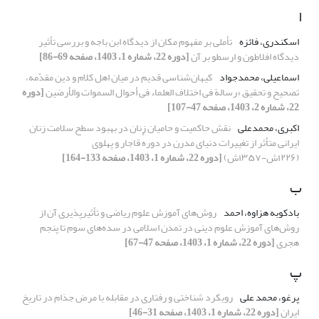
ا
اسکندری، فائزه
تأملی بر مفهوم مکان از دیدگاه ابن باجه و بررسی تأثیر
دیدگاه افلاطون و ارسطو بر آن
[دوره 22، شماره 1، 1403، صفحه 69-86]
اسماعیلی، محمدجواد
کیهان‌شناسی قدیم در میان اهل کلام و دین مقدّمه،
تصحیح و تحقیق «رسالة فی اختلاف العلماء فی أحوال السموات والأرضین
[دوره
22، شماره 2، 1403، صفحه 47-107]
اکبری، محمدعلی
نقش حاکمیت و حامیان زنان در بهبود سطح سلامت زنان
ایرانی متأثر از تغییرات دنیای مدرن در دورهٔ قاجار و پهلوی
(۱۲۲۶ش-۱۳۵۷ش)
[دوره 22، شماره 1، 1403، صفحه 133-164]
ب
بادکوبه هزاوه، احمد
روش‌های آموزش علوم ریاضی و تأثیرپذیری آن از
روش‌های آموزش علوم دینی در تمدن اسلامی در سده‌های سوم تا پنجم
هجری
[دوره 22، شماره 1، 1403، صفحه 47-67]
پ
پرغو، محمد علی
رویکرد شناختی و رفتاری در مقابله با مرض جذام در تاریخ
ایران
[دوره 22، شماره 1، 1403، صفحه 31-46]