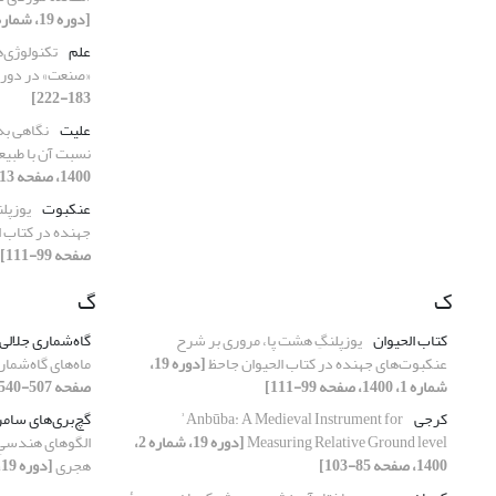
[دوره 19، شماره 2، 1400، صفحه 439-464]
علم
تکنولوژی‌ه
«صنعت» در دورۀ
183-222]
علیت
نگاهی به
نسبت آن با طبیع
1400، صفحه 413-437]
عنکبوت
یوزپل
جهنده در کتاب ا
صفحه 99-111]
ک
گ
کتاب الحیوان
یوزپلنگِ هشت پا، مروری بر شرح
گاه‌شماری جلالی
عنکبوت‌های جهنده در کتاب الحیوان جاحظ
[دوره 19،
ماه‌های گاه‌شمار
شماره 1، 1400، صفحه 99-111]
صفحه 507-540]
کرجی
ʾAnbūba: A Medieval Instrument for
گچ‌بری‌های سامر
Measuring Relative Ground level
[دوره 19، شماره 2،
الگوهای هندسیِ
1400، صفحه 85-103]
هجری
[دوره 19، شماره 1، 1400، صفحه 113-134]