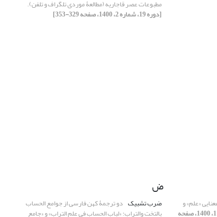
مطبوعات عصر قاجاریه (مطالعۀ موردی تلگراف و تلفن).
[دوره 19، شماره 2، 1400، صفحه 329-353]
ض
نایی «علم» و
ضرب تشبیک
دو ترجمۀ کهن فارسی از جوامع الحساب
[دوره 19، شماره 1، 1400، صفحه
بالتخت والتراب: «لباب الحساب فی علم التراب» و «جامع