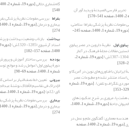
گاه‌شماری جلالی
تحریر فارسی الصیدنة و پدیدآور آن
540]
بقراط
بررسی مقومات نظریۀ پزشکی بقرا
 مقومات نظریۀ پزشکی بقراط: سلامتی،
بیماری و درمان
[دوره 19، شماره 1، 1400، صفحه 245-
274]
بهداشت
بازتاب وضعیت بهداشت و پزشک
پهلوی اول
نظریۀ داروین در عصر پهلوی
اسناد آرشیوی (1285- 1320ش)
خستین مقالات مجلۀ فرهنگ در آغاز
1400، صفحه 157-182]
[دوره 19، شماره 2،
بودجه
بررسی ساختار آموزش و پرورش 
دورۀ پهلوی اول (عوامل رشد و موانع توس
 ایرانیان با فناوری‌های نوین در آمریکا و
شماره 1، 1400، صفحه 69-98]
س اسناد منتشر نشده و مطبوعات عصر
بیرونی
تعیین خط نصف‌النهار بر اساس ک
 موردی تلگراف و تلفن).
[دوره 19، شماره
الإدراک فی تقاسیم الأفلاک نوشتۀ عبدال
6ق/12م)
[دوره 19، شماره 1، 1400، صفحه 135-156]
ِ هشت پا، مروری بر شرح عنکبوت‌های
بیماری
بررسی مقومات نظریۀ پزشکی بقر
لحیوان جاحظ
[دوره 19، شماره 1، 1400،
بیماری و درمان
274]
هندسه معماری: گفتگوی علم و عمل در
ری
[دوره 19، شماره 2، 1400، صفحه