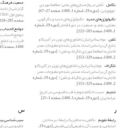
جمعیت فرهنگ 
تکامل
تأملی در واژه‌سازی‌های علمی: مطالعۀ موردی
گزارشی از نخستی
«اوولوشن»
[دوره 19، شماره 1، 1400، صفحه 27-67]
پهلوی اول (1304-1307ش)
تکنولوژی‌های جدید
تکنولوژی‌های جدید و دگرگونی
صفحه 285-328]
معنایی «علم» و «صنعت» در دورۀ قاجار
[دوره 19، شماره
جوامع الحساب با
1، 1400، صفحه 183-222]
جوامع الحساب با
تلفن
مواجهۀ ایرانیان با فناوری‌های نوین در آمریکا و
التراب» و «جامع
نتایج آن براساس اسناد منتشر نشده و مطبوعات عصر
1400، صفحه 465-506]
قاجاریه (مطالعۀ موردی تلگراف و تلفن).
[دوره 19، شماره
2، 1400، صفحه 329-353]
تلگراف
مواجهۀ ایرانیان با فناوری‌های نوین در آمریکا و
نتایج آن براساس اسناد منتشر نشده و مطبوعات عصر
قاجاریه (مطالعۀ موردی تلگراف و تلفن).
[دوره 19، شماره
2، 1400، صفحه 329-353]
تنجیم
نسبت احکام نجوم با طب جالینوسی در تاریخ
میانه ایران
[دوره 19، شماره 1، 1400، صفحه 1-25]
ر
س
رابطۀ تقویم
نگاهی به متافیزیک رابطۀ «برساختن
سبب‌شناسی بیم
اجتماعی» و نسبت آن با طبیعی‌گرایی فلسفی
[دوره 19،
جالینوسی در تاری