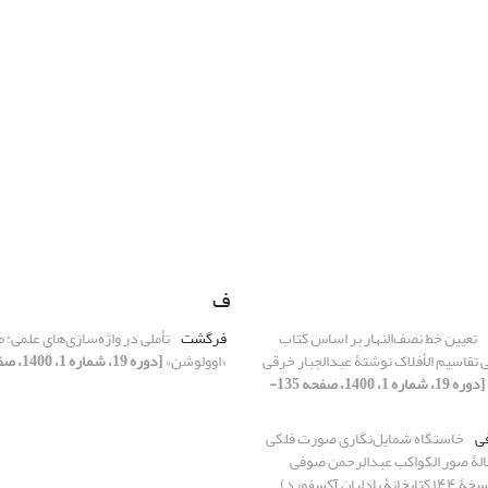
ف
تعیین خط نصف‌النهار بر اساس کتاب
فرگشت
تأملی در واژه‌سازی‌های علمی: 
ی تقاسیم الأفلاک نوشتۀ عبدالجبار خرقی
«اوولوشن»
[دوره 19، شماره 1، 1400، صفحه 27-67]
[دوره 19، شماره 1، 1400، صفحه 135-
ی
خاستگاه شمایل‌‌نگاری صورت فلکی
ۀ صور الکواکب عبدالرحمن صوفی
یان آکسفورد)