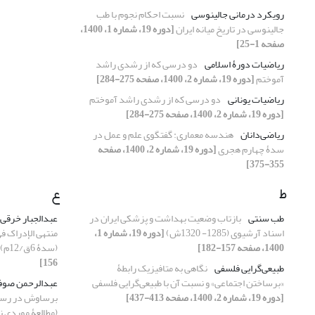
رویکرد درمانی جالینوسی
نسبت احکام نجوم با طب
جالینوسی در تاریخ میانه ایران
[دوره 19، شماره 1، 1400،
صفحه 1-25]
ریاضیات دورۀ اسلامی
دو درسی که از رشدی راشد
آموختم
[دوره 19، شماره 2، 1400، صفحه 275-284]
ریاضیات یونانی
دو درسی که از رشدی راشد آموختم
[دوره 19، شماره 2، 1400، صفحه 275-284]
ریاضی‌دانان
هندسه معماری: گفتگوی علم و عمل در
سدۀ چهارم هجری
[دوره 19، شماره 2، 1400، صفحه
355-375]
ط
ع
طب سنتی
بازتاب وضعیت بهداشت و پزشکی ایران در
عبدالجبار خرقی
اسناد آرشیوی (1285- 1320ش)
[دوره 19، شماره 1،
منتهی الإدراک ف
1400، صفحه 157-182]
(سدۀ 6ق/12م)
156]
طبیعی‌گرایی فلسفی
نگاهی به متافیزیک رابطۀ
«برساختن اجتماعی» و نسبت آن با طبیعی‌گرایی فلسفی
عبدالرحمن صوف
[دوره 19، شماره 2، 1400، صفحه 413-437]
برساوش در رسال
(مطالعۀ موردی نسخۀ ۱۴۴ کتابخانۀ بادل