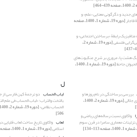
ای جدید و دگرگونی معنایی «علم» و
 قاجار
[دوره 19، شماره 1، 1400، صفحه
 متافیزیک رابطۀ «برساختن اجتماعی» و
ی‌گرایی فلسفی
[دوره 19، شماره 2،
نگِ هشت پا، مروری بر شرح عنکبوت‌های
لحیوان جاحظ
[دوره 19، شماره 1، 1400،
ل
بررسی برساختگی در نام روزها و
لباب الحساب
دو ترجمۀ کهن فارسی از ج
ی جلالی
[دوره 19، شماره 2، 1400،
بالتخت والتراب: «لباب الحساب فی علم الت
الحساب نظامی»
506]
ا
واکاوی نسبت رساله‌های ریاضی و
 تزئینات معماری سامرا در قرن سوم
لعاب
واکاوی تاریخ ساخت لعاب قلیایی در
اسلامی
[دوره 19، شماره 1، 1400، صفحه 223-243]