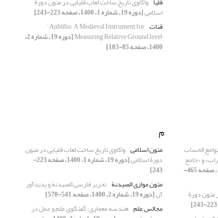
قلیا
واکاوی تاریخ ساخت لعاب قلیایی در متون دورۀ
اسلامی
[دوره 19، شماره 1، 1400، صفحه 223-243]
قنات
ʾAnbūba: A Medieval Instrument for
Measuring Relative Ground level
[دوره 19، شماره 2،
1400، صفحه 85-103]
م
وامع الحساب
متون اسلامی
واکاوی تاریخ ساخت لعاب قلیایی در متون
راب» و «جامع
دورۀ اسلامی
[دوره 19، شماره 1، 1400، صفحه 223-
[دوره 19، شماره 2، 1400، صفحه 465-
243]
متون موازی الصیدنة
تحریر فارسی الصیدنة و پدیدآور
 متون دورۀ
آن
[دوره 19، شماره 2، 1400، صفحه 541-570]
مجالس علم
هندسه معماری: گفتگوی علم و عمل در