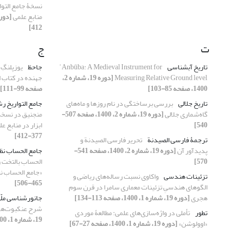
نسخۀ جامع ‌التوار
منابع علمی
412]
ت
ج
تاریخ آبشناسی
ʾAnbūba: A Medieval Instrument for
جاحظ
یوزپلنگِ
Measuring Relative Ground level
[دوره 19، شماره 2،
جهنده در کتاب ا
1400، صفحه 85-103]
صفحه 99-111]
تاریخ جلالی
بررسی برساختگی در نام روزها و ماه‌های
جامع التواریخ ر
گاه‌شماری جلالی
[دوره 19، شماره 2، 1400، صفحه 507-
منجنیق در نسخۀ جا
540]
ابزار در منابع ع
377-412]
ترجمۀ فارسی الصیدنة
تحریر فارسی الصیدنة و
پدیدآور آن
[دوره 19، شماره 2، 1400، صفحه 541-
جامع الحساب نظ
570]
الحساب بالتخت و
«جامع الحساب ن
تزئینات هندسی
واکاوی نسبت رساله‌های ریاضی و
465-506]
الگوهای هندسیِ تزئینات معماری سامرا در قرن سوم
هجری
[دوره 19، شماره 1، 1400، صفحه 113-134]
جانورشناسی ملّ
شرح عنکبوت‌های
تطور
تأملی در واژه‌سازی‌های علمی: مطالعۀ موردی
19، شماره 1، 1400، صفحه 99-111]
«اوولوشن»
[دوره 19، شماره 1، 1400، صفحه 27-67]