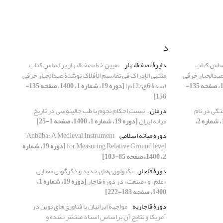
د
اساس کتاب
دایرۀ نصف‌النهار
تعیین خط نصف‌النهار بر اساس کتاب
عبدالجبار خرقی
منتهی الإدراک فی تقاسیم الأفلاک نوشتۀ عبدالجبار خرقی
[دوره 19، شماره 1، 1400، صفحه 135-
(سدۀ 6ق/12م)
[دوره 19، شماره 1، 1400، صفحه 135-
156]
گی در نام
درمان
نسبت احکام نجوم با طب جالینوسی در تاریخ
[دوره 19، شماره 2،
میانه ایران
[دوره 19، شماره 1، 1400، صفحه 1-25]
دوره میانه اسلامی
ʾAnbūba: A Medieval Instrument
for Measuring Relative Ground level
[دوره 19، شماره
2، 1400، صفحه 85-103]
دورۀ قاجار
تکنولوژی‌های جدید و دگرگونی معنایی
«علم» و «صنعت» در دورۀ قاجار
[دوره 19، شماره 1،
1400، صفحه 183-222]
دورۀ قاجاریه
مواجهۀ ایرانیان با فناوری‌های نوین در
آمریکا و نتایج آن براساس اسناد منتشر نشده و