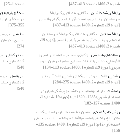
شماره 2، 1400، صفحه 413-437]
صفحه 1-25]
رابطۀ ریشه داشتن
نگاهی به متافیزیک رابطۀ
سدۀ چهارم هجر
«برساختن اجتماعی» و نسبت آن با طبیعی‌گرایی فلسفی
در سدۀ چهارم 
[دوره 19، شماره 2، 1400، صفحه 413-437]
355-375]
رابطۀ ساختن
نگاهی به متافیزیک رابطۀ «برساختن
سلامتی
بررسی 
اجتماعی» و نسبت آن با طبیعی‌گرایی فلسفی
[دوره 19،
بیماری و درمان
شماره 2، 1400، صفحه 413-437]
274]
رساله‌های هندسی
واکاوی نسبت رساله‌های ریاضی و
سنجر کمالی
بر
الگوهای هندسیِ تزئینات معماری سامرا در قرن سوم
گاه‌شماری جلالی
هجری
[دوره 19، شماره 1، 1400، صفحه 113-134]
540]
رشدی راشد
دو درسی که از رشدی راشد آموختم
سی فصل
بررسی
[دوره 19، شماره 2، 1400، صفحه 275-284]
گاه‌شماری جلالی
540]
رضاشاه
بازتاب وضعیت بهداشت و پزشکی ایران در
اسناد آرشیوی (1285- 1320ش)
[دوره 19، شماره 1،
1400، صفحه 157-182]
روش دایرۀ هندی
تعیین خط نصف‌النهار بر اساس کتاب
منتهی الإدراک فی تقاسیم الأفلاک نوشتۀ عبدالجبار خرقی
(سدۀ 6ق/12م)
[دوره 19، شماره 1، 1400، صفحه 135-
156]