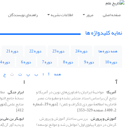
صفحه اصلی
مرور
اطلاعات نشریه
راهنمای نویسندگان
نمایه کلیدواژه ها
همه دوره ها
دوره 24
دوره 23
دوره 22
دوره 21
دوره 10
دوره 9
دوره 8
دوره 7
دوره 6
دوره 4
همه
آ
ا
ب
پ
ت
ث
ج
آ
ا
آمریکا
مواجهۀ ایرانیان با فناوری‌های نوین در آمریکا و
ابزار جنگی
مطال
نتایج آن براساس اسناد منتشر نشده و مطبوعات عصر
نسخۀ جامع ‌التوار
قاجاریه (مطالعۀ موردی تلگراف و تلفن).
[دوره 19، شماره
منابع علمی
2، 1400، صفحه 329-353]
412]
آموزش و پرورش
بررسی ساختار آموزش و پرورش
ابوبکر بن علی ب
کرمان در دورۀ پهلوی اول (عوامل رشد و موانع توسعه)
و پدیدآور آن