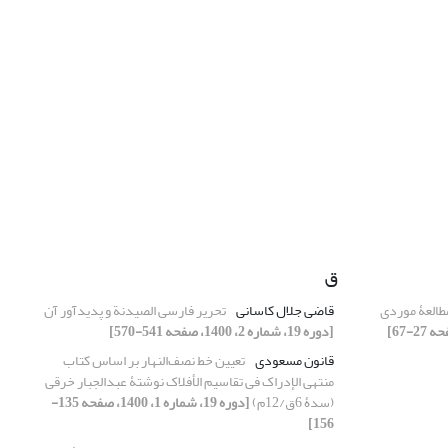
ق
مطالعۀ موردی
قاضی جلال کاسانی
تحریر فارسی الصیدنة و پدیدآور آن
[دوره 19، شماره 2، 1400، صفحه 541-570]
قانون مسعودی
تعیین خط نصف‌النهار بر اساس کتاب
منتهی الإدراک فی تقاسیم الأفلاک نوشتۀ عبدالجبار خرقی
(سدۀ 6ق/12م)
[دوره 19، شماره 1، 1400، صفحه 135-
156]