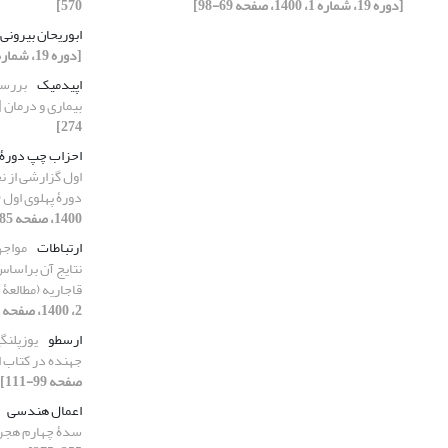
[دوره 19، شماره 1، 1400، صفحه 69-98]
570]
ابوریحان بیرونی
[دوره 19، شماره 2، 1400، صفحه 541-570]
اپیدمیک
بررسی
بیماری و درمان
274]
احزاب چپ دورۀ 
اول گزارشی از ن
دورۀ پهلوی اول (1304-1307ش)
1400، صفحه 285-328]
ارتباطات
مواجهۀ
نتایج آن براسا
قاجاریه (مطالعۀ
2، 1400، صفحه 329-353]
ارسطو
یوزپلنگ
جهنده در کتاب ا
صفحه 99-111]
اعمال هندسی
سدۀ چهارم هج