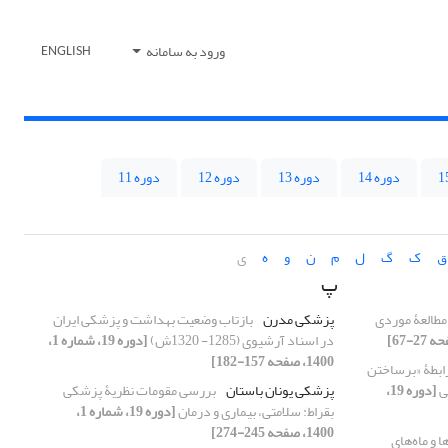
ورود به سامانه
ENGLISH
دوره 14
دوره 13
دوره 12
دوره 11
ق
ک
گ
ل
م
ن
و
ه
ی
پ
 مطالعۀ موردی
پزشکی مدرن
بازتاب وضعیت بهداشت و پزشکی ایران
در اسناد آرشیوی (1285- 1320ش)
[دوره 19، شماره 1،
1400، صفحه 157-182]
رابطۀ «برساختن
ی
[دوره 19،
پزشکی یونان باستان
بررسی مقومات نظریۀ پزشکی
بقراط: سلامتی، بیماری و درمان
[دوره 19، شماره 1،
1400، صفحه 245-274]
 و ماه‌های