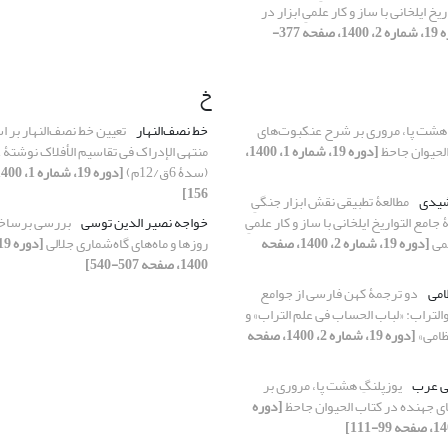
یخ ایلخانی با ساز و کار علمیِ ابزار در
[دوره 19، شماره 2، 1400، صفحه 377-
خ
 هشت پا، مروری بر شرح عنکبوت‌های
خط نصف‌النهار
تعیین خط نصف‌النهار بر 
لحیوان جاحظ
[دوره 19، شماره 1، 1400،
منتهی الإدراک فی تقاسیم الأفلاک نوشتۀ 
(سدۀ 6ق/12م)
156]
شیدی
مطالعۀ تطبیقی نقش ابزار جنگیِ
مع ‌التواریخ ایلخانی با ساز و کار علمیِ
خواجه نصیر الدین توسی
بررسی برساخت
لمی
[دوره 19، شماره 2، 1400، صفحه
روزها و ماه‌های گاه‌شماری جلالی
1400، صفحه 507-540]
امی
دو ترجمۀ کهن فارسی از جوامع
التراب: «لباب الحساب فی علم التراب» و
ظامی»
[دوره 19، شماره 2، 1400، صفحه
ی عرب
یوزپلنگِ هشت پا، مروری بر
 جهنده در کتاب الحیوان جاحظ
[دوره