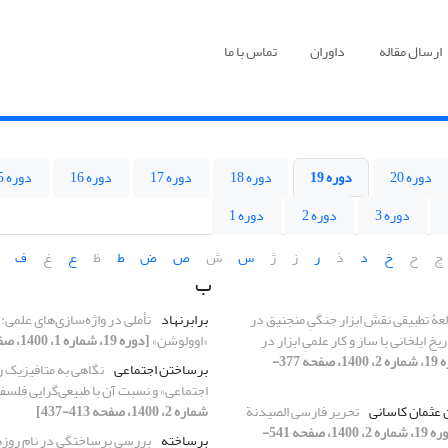
ارسال مقاله
داوران
تماس با ما
دوره 20
دوره 19
دوره 18
دوره 17
دوره 16
دوره 15
دوره 3
دوره 2
دوره 1
چ
ح
خ
د
ذ
ر
ز
ژ
س
ش
ص
ض
ط
ظ
ع
غ
ف
ب
عۀ تطبیقی نقش ابزار جنگیِ منجنیق در
برابرنهاد
تأملی در واژه‌سازی‌های علمی:
یخ ایلخانی با ساز و کار علمیِ ابزار در
«اوولوشن»
[دوره 19، شماره 1، 1400، صفحه 27-67]
[دوره 19، شماره 2، 1400، صفحه 377-
برساختن اجتماعی
نگاهی به متافیزیک 
اجتماعی» و نسبت آن با طبیعی‌گرایی فلسف
ن عثمان کاسانی
تحریر فارسی الصیدنة
شماره 2، 1400، صفحه 413-437]
[دوره 19، شماره 2، 1400، صفحه 541-
برساخته
بررسی برساختگی در نام روزها