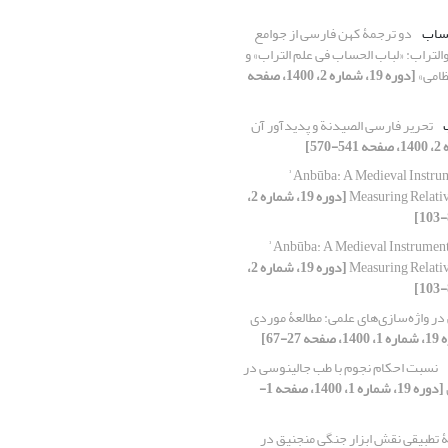
حساب
دو ترجمۀ کهن فارسی از جوامع
التراب: «لباب الحساب فی علم التراب» و
ظامی»
[دوره 19، شماره 2، 1400، صفحه
تحریر فارسی الصیدنة و پدیدآور آن
ʾAnbūba: A Medieval Instrum
Measuring Relati
[دوره 19، شماره 2،
ʾAnbūba: A Medieval Instrument
Measuring Relati
[دوره 19، شماره 2،
 در واژه‌سازی‌های علمی: مطالعۀ موردی
حه 27-67]
نسبت احکام نجوم با طب جالینوسی در
[دوره 19، شماره 1، 1400، صفحه 1-
ۀ تطبیقی نقش ابزار جنگیِ منجنیق در