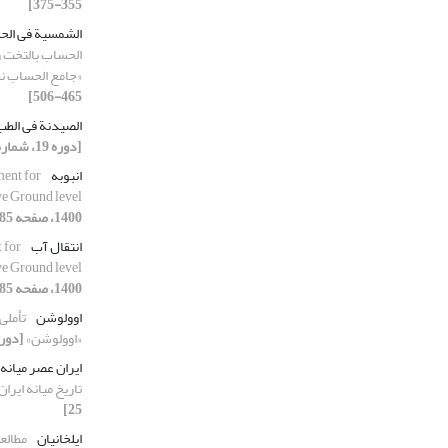
355-375]
الشمسیة فی ال
الحساب بالتخت و
«جامع الحساب ن
465-506]
الصیدنة فی الطب
[دوره 19، شماره 2، 1400، صفحه 541-570]
انبوبه
ent for
ve Ground level
1400، صفحه 85-103]
انتقال آب
 for
ve Ground level
1400، صفحه 85-103]
اوولوشن
تأملی
«اوولوشن»
[دوره 19، شماره 1، 1400، صف
ایران عصر میانه
تاریخ میانه ایران
25]
ایلخانیان
مطالع