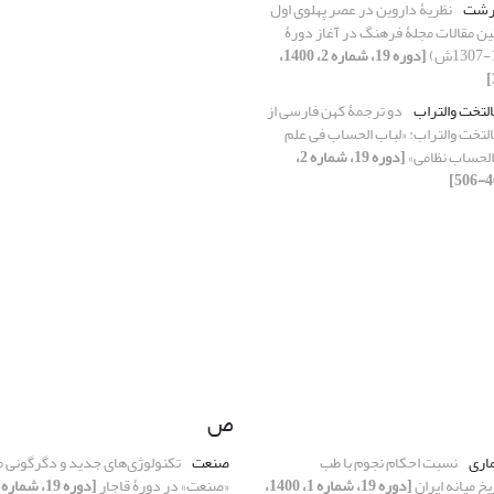
رشت
نظریۀ داروین در عصر پهلوی اول
ن مقالات مجلۀ فرهنگ در آغاز دورۀ
[دوره 19، شماره 2، 1400،
لتخت والتراب
دو ترجمۀ کهن فارسی از
لتخت والتراب: «لباب الحساب فی علم
 الحساب نظامی»
[دوره 19، شماره 2،
ص
اری
نسبت احکام نجوم با طب
صنعت
تکنولوژی‌های جدید و دگرگونی مع
خ میانه ایران
[دوره 19، شماره 1، 1400،
«صنعت» در دورۀ قاجار