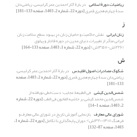
ریاضیات دورۀ اسلامی
در بارۀ آثار احمدبن عمر کرابیسی، ریاضی‌دان
سدۀ چهارم هجری قمری
[دوره 22، شماره 2، 1403، صفحه 133-181]
ز
زنان ایرانی
نقش حاکمیت و حامیان زنان در بهبود سطح سلامت زنان
ایرانی متأثر از تغییرات دنیای مدرن در دورهٔ قاجار و پهلوی
(۱۲۲۶ش-۱۳۵۷ش)
[دوره 22، شماره 1، 1403، صفحه 133-164]
ش
شکوک مصادرات اصول اقلیدس
در بارۀ آثار احمدبن عمر کرابیسی،
ریاضی‌دان سدۀ چهارم هجری قمری
[دوره 22، شماره 2، 1403، صفحه
133-181]
شمس‌الدین کیشی
فی الطبیعة عجایب؛ دست‌خطی نویافته از
شمس‌الدین محمد کیشی بر حاشیه القانون فی الطب
[دوره 22، شماره
2، 1403، صفحه 1-14]
شورای عالی معارف
بازنمایی آموزش تاریخ در شورای عالی معارف و
فرهنگ (۱۳۰۱-۱۳۲۰ش): دوران ‍پایه‌گذاری تا تکامل
[دوره 22، شماره 1،
1403، صفحه 87-132]