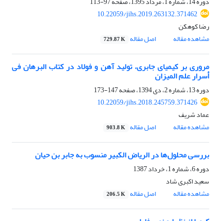
دوره 14، شماره 1، مرداد 1395، صفحه
97-113
10.22059/jihs.2019.263132.371462
رضا کوهکن
مشاهده مقاله
اصل مقاله
729.87 K
مروری بر کیمیای جابری، تولید آهن و فولاد در کتاب البرهان فی
أسرار علم المیزان
دوره 13، شماره 2، دی 1394، صفحه
147-173
10.22059/jihs.2018.245759.371426
عماد شریف
مشاهده مقاله
اصل مقاله
903.8 K
بررسی محلول‌ها در الریاض الکبیر منسوب به جابر بن حیان
دوره 6، شماره 1، خرداد 1387
سعید اکبری شاد
مشاهده مقاله
اصل مقاله
206.5 K