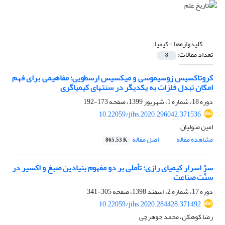
کلیدواژه‌ها =
کیمیا
تعداد مقالات:
8
کروتاکسیس زوسیموسی و میکسیس ارسطویی؛ مفاهیمی برای فهم
امکان تبدل فلزات به یکدیگر در سنت‏های کیمیاگری
دوره 18، شماره 1، شهریور 1399، صفحه
173-192
10.22059/jihs.2020.296042.371536
امین متولیان
مشاهده مقاله
اصل مقاله
865.53 K
سرّ اسرار کیمیای رازی: تأملی بر دو مفهوم بنیادین صبغ و اکسیر در
سنّت صناعت
دوره 17، شماره 2، اسفند 1398، صفحه
305-341
10.22059/jihs.2020.284428.371492
رضا کوهکن، محمد جوهرچی