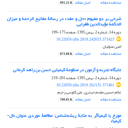
مشاهده مقاله
اصل مقاله
991.21 K
شرحی بر دو مفهوم «حل و عقد» در رسالۀ مفاتیح ‏الرحمة و میزان
‏الحکمة مؤیدالدین طغرایی
دوره 14، شماره 2، بهمن 1395، صفحه
175-199
10.22059/jihs.2019.242633.371423
امین متولیان
مشاهده مقاله
اصل مقاله
873.08 K
جایگاه تجربه و آزمون در منظومۀ کیمیایی حسن بن زاهد کرمانی
دوره 14، شماره 2، بهمن 1395، صفحه
201-219
10.22059/jihs.2019.262135.371461
غلام حسین مقدم حیدری، علی کاوسی رحیم
مشاهده مقاله
اصل مقاله
700.81 K
مورخ یا کیمیاگر به مثابۀ ریشه‌شناس: مطالعۀ موردی عنوان «ال-
کیمیا»