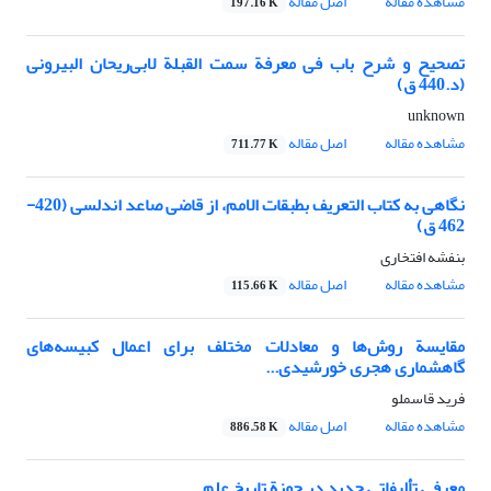
مشاهده مقاله
اصل مقاله
197.16 K
تصحیح و شرح باب فی معرفة سمت القبلة لابی‌ریحان البیرونی
(د.440 ق)
unknown
مشاهده مقاله
اصل مقاله
711.77 K
نگاهی به کتاب التعریف بطبقات الامم، از قاضی صاعد اندلسی (420-
462 ق)
بنفشه افتخاری
مشاهده مقاله
اصل مقاله
115.66 K
مقایسة روش‌ها و معادلات مختلف برای اعمال کبیسه‌های
گاهشماری هجری خورشیدی...
فرید قاسملو
مشاهده مقاله
اصل مقاله
886.58 K
معرفی تألیفاتی جدید در حوزة تاریخ علم