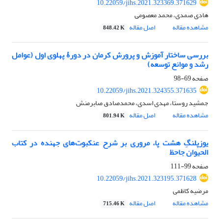
10.22059/jihs.2021.323369.371629
هادی صمدی، محمد معصومی
مشاهده مقاله
اصل مقاله
848.42 K
بررسی ساختار آموزش و پرورش کرمان در دورۀ پهلوی اول (عوامل
رشد و موانع توسعه)
صفحه
69-98
10.22059/jihs.2021.324355.371635
جمشید روستا، مهدی اسدی، محمدصادق صابرمنش
مشاهده مقاله
اصل مقاله
801.94 K
یوزپلنگِ هشت پا، مروری بر شرح عنکبوت‌های جهنده در کتاب
الحیوان جاحظ
صفحه
99-111
10.22059/jihs.2021.323195.371628
مرضیه کاظمی
مشاهده مقاله
اصل مقاله
715.46 K