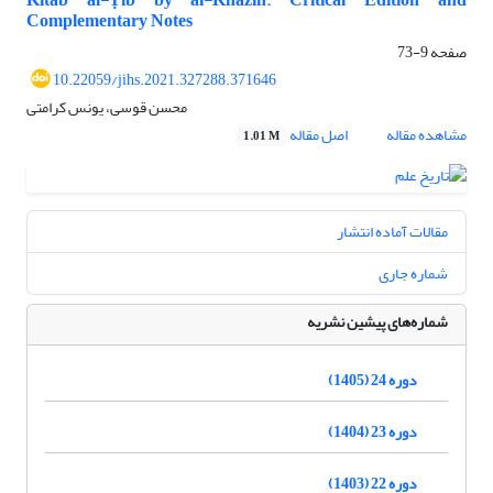
Kitāb al-Ṭīb by al-Khāzin: Critical Edition and
Complementary Notes
صفحه
9-73
10.22059/jihs.2021.327288.371646
محسن قوسی، یونس کرامتی
مشاهده مقاله
اصل مقاله
1.01 M
مقالات آماده انتشار
شماره جاری
شماره‌های پیشین نشریه
دوره 24 (1405)
دوره 23 (1404)
دوره 22 (1403)