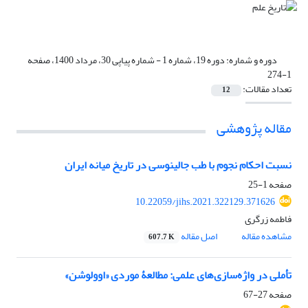
دوره و شماره:
دوره 19، شماره 1 - شماره پیاپی 30، مرداد 1400، صفحه
1-274
تعداد مقالات:
12
مقاله پژوهشی
نسبت احکام نجوم با طب جالینوسی در تاریخ میانه ایران
صفحه
1-25
10.22059/jihs.2021.322129.371626
فاطمه زرگری
مشاهده مقاله
اصل مقاله
607.7 K
تأملی در واژه‌سازی‌های علمی: مطالعۀ موردی «اوولوشن»
صفحه
27-67