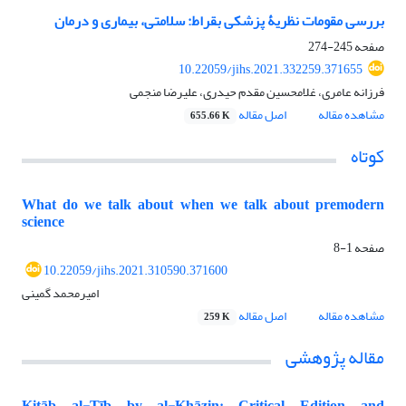
بررسی مقومات نظریۀ پزشکی بقراط: سلامتی، بیماری و درمان
صفحه
245-274
10.22059/jihs.2021.332259.371655
فرزانه عامری، غلامحسین مقدم حیدری، علیرضا منجمی
مشاهده مقاله
اصل مقاله
655.66 K
کوتاه
What do we talk about when we talk about premodern
science
صفحه
1-8
10.22059/jihs.2021.310590.371600
امیرمحمد گمینی
مشاهده مقاله
اصل مقاله
259 K
مقاله پژوهشی