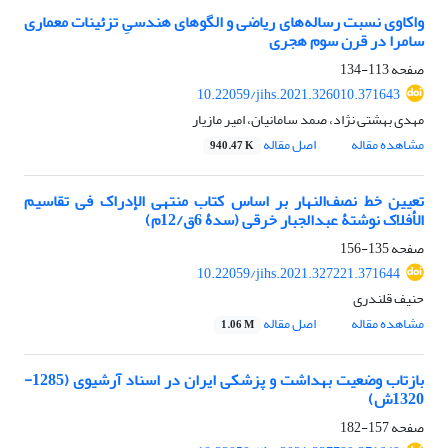
واکاوی نسبت رساله‌های ریاضی و الگوهای هندسیِ تزئینات معماری
سامرا در قرن سوم هجری
صفحه
113-134
10.22059/jihs.2021.326010.371643
مهدی بهشتی نژاد، صمد سامانیان، امیر مازیار
مشاهده مقاله
اصل مقاله
940.47 K
تعیین خط نصف‌النهار بر اساس کتاب منتهی الإدراک فی تقاسیم
الأفلاک نوشتۀ عبدالجبار خرقی (سدۀ 6ق/12م)
صفحه
135-156
10.22059/jihs.2021.327221.371644
حنیف قلندری
مشاهده مقاله
اصل مقاله
1.06 M
بازتاب وضعیت بهداشت و پزشکی ایران در اسناد آرشیوی (1285-
1320ش)
صفحه
157-182