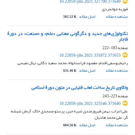
10.22059/jihs.2021.327790.371649
فوزیه جوانمردی
مشاهده مقاله
اصل مقاله
502.52 K
تکنولوژی‌های جدید و دگرگونی معنایی «علم» و «صنعت» در دورۀ
قاجار
صفحه
183-222
10.22059/jihs.2021.331872.371653
رحیم یوسفی اقدم، مقصود فراستخواه، محمد سعید ذکائی، نهال نفیسی
مشاهده مقاله
اصل مقاله
631.46 K
واکاوی تاریخ ساخت لعاب قلیایی در متون دورۀ اسلامی
صفحه
223-243
10.22059/jihs.2021.325546.371640
علی اعراب، بهمن فیروزمندی شیره جین، پرستو مسجدی خاک، آرمان شیشه
گر، علی محمد هادیان
مشاهده مقاله
اصل مقاله
604.56 K