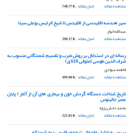
مشاهده مقاله
اصل مقاله
748.77 K
سیر هندسه اقلیدسی از اقلیدس تا شیخ الرئیس بوعلی سینا
عبدالله انوار
مشاهده مقاله
اصل مقاله
390.17 K
رساله ای در استدلال بر روش ضرب و تقسیم شصتگانی منسوب به
شرف الدین طوسی (متوفی 610 ق)
فاطمه سوادى
مشاهده مقاله
اصل مقاله
499.98 K
تاریخ شناخت دستگاه گردش خون و بیماری های آن از آغاز ا پایان
عصر جالینوس
محمد دانش پژوه
مشاهده مقاله
اصل مقاله
521.81 K
بررسی و تحلیل مقدماتی ترجمهء فارسی زیج شستکه